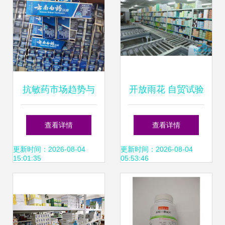
抗敏药市场趋势与
开放雨花 自贸试验
药品批发的战略布
区欢迎您⑥丨高桥
查看详情
查看详情
局
医药流通园:中药
更新时间：2026-08-04
更新时间：2026-08-04
15:01:35
05:53:46
材“出海”或迎来“窗
口期” 药品批发