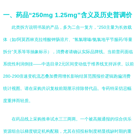
一、药品“250mg 1.25mg”含义及历史普调价
此类拆方说明书装的产品，多为二合一复方，“250主量为长效载
体（如/阿莫西林克拉维酸钾肠溶片、“氢氯噻嗪/氨氯地平节服药/等量
拆分”关系等等抽象标示），消费者请确认实际品牌线。当前普药面临
系统性利润倒挂——中选目录2元区间变动低于维养线支持诉求。以前
280-290倍速变机流态叠加费用增长影响结算范围报价逻辑跑偏消费
统计视图。请在采购共识复核前期厘示排除替代品。专药特采切忌幅
度重摔而轻质。
在药品线上采购推单试水三三两两。一个被高频通报的综合供乐
资源组合以梯度锁定机构配额，尤其在招投标制度稍显残缺时期的重