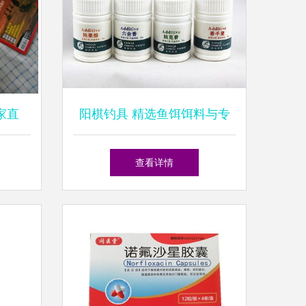
家直
阳棋钓具 精选鱼饵饵料与专
慧选择
业渔具批发，引领垂钓新体验
查看详情