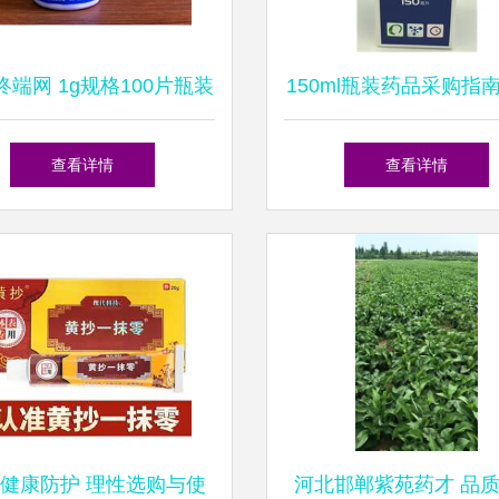
终端网 1g规格100片瓶装
150ml瓶装药品采购指南
的供应采购批发与零售指
供应、价格行情与批发
查看详情
查看详情
南
台解析
健康防护 理性选购与使
河北邯郸紫苑药才 品