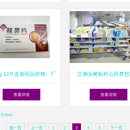
品批发合作伙伴
mg 12片盒装药品价格、厂
立潮头树标杆心怀梦想
、供应与采购批发信息
先--访灵生医药集团董
查看详情
查看详情
勇
3.html
第一页
上一页
1
2
3
4
5
下一页