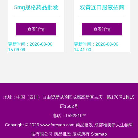
5mg规格药品批发
双黄连口服液招商
采购指南 厂家、价
代理全攻略 厂家直
查看详情
查看详情
格、供应与终端零
供，优质批发，价
更新时间：2026-08-06
更新时间：2026-08-06
15:09:09
14:41:00
售解析
格透明
地址：中国（四川）自由贸易试验区成都高新区吉庆一路176号1栋15
层1502号
电话：1592810**
Copyright © 2026
www.farcyan.com
药品批发
成都唯美伊人生物科
技有限公司
药品批发
版权所有
Sitemap